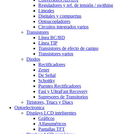
Reguladores y ref. de tensión / swithing
Lineales
Digitales y compuertas
Optoacopladores
Circuitos integrados varios
Transistores
Línea BC/BD
Línea TIP
Transistores de efecto de campo
Transistores varios
Diodos
Rectificadores
Zener
De Señal
Schottky
Puentes Rectificadores
Fast y UltraFast Recovery
Supresores de Transitorios
Tiristores, Triacs y Diacs
Optoelectronica
Displays LCD inteligentes
Gráficos
Alfanuméricos
Pantallas TFT