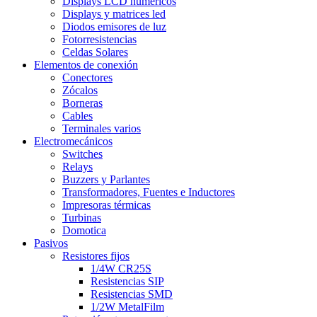
Displays LCD numéricos
Displays y matrices led
Diodos emisores de luz
Fotorresistencias
Celdas Solares
Elementos de conexión
Conectores
Zócalos
Borneras
Cables
Terminales varios
Electromecánicos
Switches
Relays
Buzzers y Parlantes
Transformadores, Fuentes e Inductores
Impresoras térmicas
Turbinas
Domotica
Pasivos
Resistores fijos
1/4W CR25S
Resistencias SIP
Resistencias SMD
1/2W MetalFilm