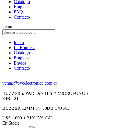
Catálogo
Empleos
FAQ
Contacto
menu
Inicio
La Empresa
Catálogo
Empleos
Envíos
Contacto
ventas@sycelectronica.com.ar
BUZZERS, PARLANTES Y MICROFONOS
KIB-121
BUZZER 12MM 5V 80DB C/OSC.
U$S 1,000 + 21% IVA C/U
En Stock