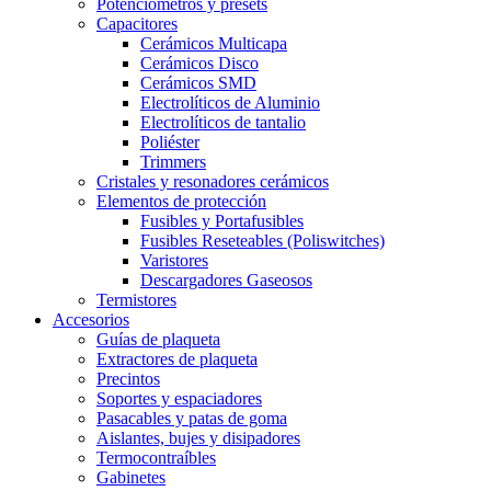
Potenciómetros y presets
Capacitores
Cerámicos Multicapa
Cerámicos Disco
Cerámicos SMD
Electrolíticos de Aluminio
Electrolíticos de tantalio
Poliéster
Trimmers
Cristales y resonadores cerámicos
Elementos de protección
Fusibles y Portafusibles
Fusibles Reseteables (Poliswitches)
Varistores
Descargadores Gaseosos
Termistores
Accesorios
Guías de plaqueta
Extractores de plaqueta
Precintos
Soportes y espaciadores
Pasacables y patas de goma
Aislantes, bujes y disipadores
Termocontraíbles
Gabinetes