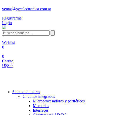
ventas@sycelectronica.com.ar
Registrarme
Login
Wishlist
0
0
Carrito
U$S 0
Categorías
Semiconductores
Circuitos integrados
Microprocesadores y periféricos
Memorias
Interfaces
Conversores AD/DA