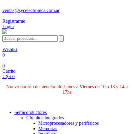
ventas@sycelectronica.com.ar
Registrarme
Login
Wishlist
0
0
Carrito
U$S 0
Nuevo horario de atención de Lunes a Viernes de 10 a 13 y 14 a
17hs
Categorías
Semiconductores
Circuitos integrados
Microprocesadores y periféricos
Memorias
Interfaces