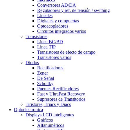
Conversores AD/DA
Reguladores y ref. de tensión / swithing
Lineales
Digitales y compuertas
Optoacopladores
Circuitos integrados varios
Transistores
Línea BC/BD
Línea TIP
Transistores de efecto de campo
Transistores varios
Diodos
Rectificadores
Zener
De Señal
Schottky
Puentes Rectificadores
Fast y UltraFast Recovery
Supresores de Transitorios
Tiristores, Triacs y Diacs
Optoelectronica
Displays LCD inteligentes
Gráficos
Alfanuméricos