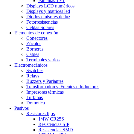
Pantallas TFT
Displays LCD numéricos
Displays y matrices led
Diodos emisores de luz
Fotorresistencias
Celdas Solares
Elementos de conexión
Conectores
Zócalos
Borneras
Cables
Terminales varios
Electromecánicos
Switches
Relays
Buzzers y Parlantes
Transformadores, Fuentes e Inductores
Impresoras térmicas
Turbinas
Domotica
Pasivos
Resistores fijos
1/4W CR25S
Resistencias SIP
Resistencias SMD