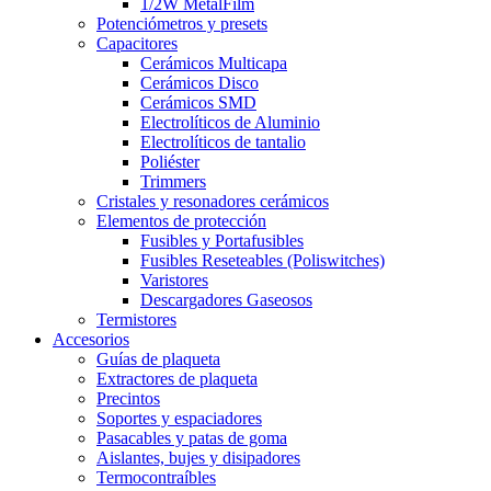
1/2W MetalFilm
Potenciómetros y presets
Capacitores
Cerámicos Multicapa
Cerámicos Disco
Cerámicos SMD
Electrolíticos de Aluminio
Electrolíticos de tantalio
Poliéster
Trimmers
Cristales y resonadores cerámicos
Elementos de protección
Fusibles y Portafusibles
Fusibles Reseteables (Poliswitches)
Varistores
Descargadores Gaseosos
Termistores
Accesorios
Guías de plaqueta
Extractores de plaqueta
Precintos
Soportes y espaciadores
Pasacables y patas de goma
Aislantes, bujes y disipadores
Termocontraíbles