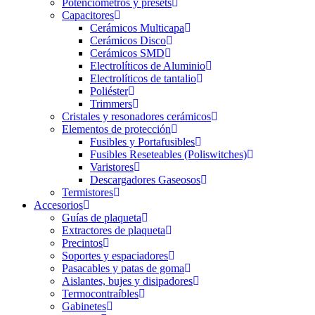
Potenciómetros y presets
Capacitores
Cerámicos Multicapa
Cerámicos Disco
Cerámicos SMD
Electrolíticos de Aluminio
Electrolíticos de tantalio
Poliéster
Trimmers
Cristales y resonadores cerámicos
Elementos de protección
Fusibles y Portafusibles
Fusibles Reseteables (Poliswitches)
Varistores
Descargadores Gaseosos
Termistores
Accesorios
Guías de plaqueta
Extractores de plaqueta
Precintos
Soportes y espaciadores
Pasacables y patas de goma
Aislantes, bujes y disipadores
Termocontraíbles
Gabinetes