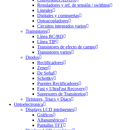
Reguladores y ref. de tensión / swithing
Lineales
Digitales y compuertas
Optoacopladores
Circuitos integrados varios
Transistores
Línea BC/BD
Línea TIP
Transistores de efecto de campo
Transistores varios
Diodos
Rectificadores
Zener
De Señal
Schottky
Puentes Rectificadores
Fast y UltraFast Recovery
Supresores de Transitorios
Tiristores, Triacs y Diacs
Optoelectronica
Displays LCD inteligentes
Gráficos
Alfanuméricos
Pantallas TFT