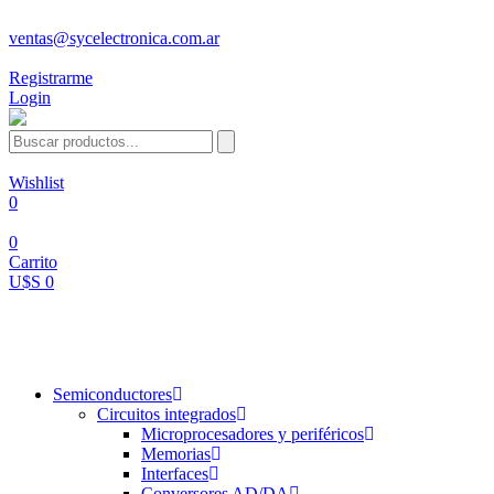
ventas@sycelectronica.com.ar
Registrarme
Login
Wishlist
0
0
Carrito
U$S 0
Categorías
Semiconductores
Circuitos integrados
Microprocesadores y periféricos
Memorias
Interfaces
Conversores AD/DA