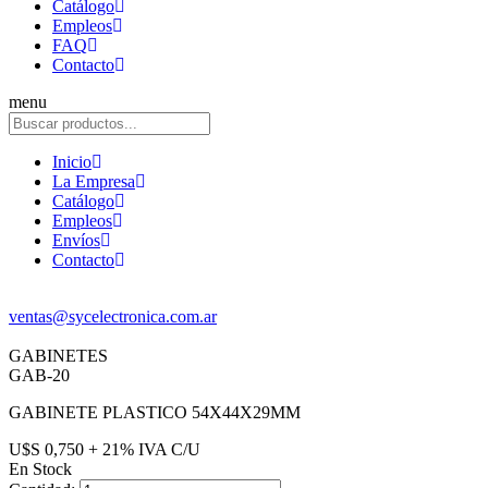
Catálogo
Empleos
FAQ
Contacto
menu
Inicio
La Empresa
Catálogo
Empleos
Envíos
Contacto
ventas@sycelectronica.com.ar
GABINETES
GAB-20
GABINETE PLASTICO 54X44X29MM
U$S 0,750 + 21% IVA C/U
En Stock