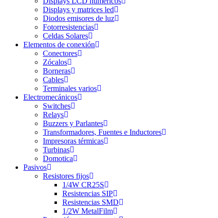
Displays LCD numéricos
Displays y matrices led
Diodos emisores de luz
Fotorresistencias
Celdas Solares
Elementos de conexión
Conectores
Zócalos
Borneras
Cables
Terminales varios
Electromecánicos
Switches
Relays
Buzzers y Parlantes
Transformadores, Fuentes e Inductores
Impresoras térmicas
Turbinas
Domotica
Pasivos
Resistores fijos
1/4W CR25S
Resistencias SIP
Resistencias SMD
1/2W MetalFilm