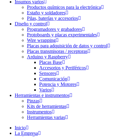
Insumos varios
Productos químicos para la electrónica
Estaño y soldadores
Pilas, baterías y accesorios
Diseño y control
Programadores y grabadores
Protoboards y placas experimentales
Wire wrapping
Placas para adquisición de datos y control
Placas transmisoras / receptoras
Arduino y Raspberry
Placas Base
Accesorios y Periféricos
Sensores
Comunicación
Potencia y Motores
Varios
Herramientas e instrumentos
Pinzas
Kits de herramientas
Instrumentos
Herramientas varias
Inicio
La Empresa