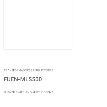
EMPLEOS
ENVÍOS
CONTACTO
ventas@sycelectronica.com.ar
TRANSFORMADORES E INDUCTORES
FUEN-MLS500
FUENTE SWITCHING MULTIP 500MA