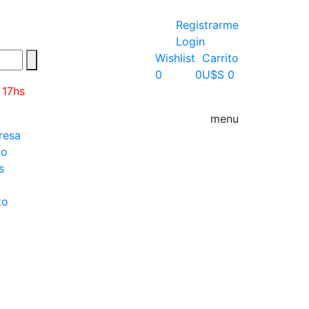
Registrarme
Login
Wishlist
Carrito
0
0
U$S 0
 17hs
menu
resa
go
s
to