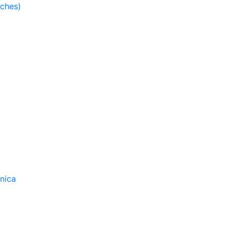
tches)
nica