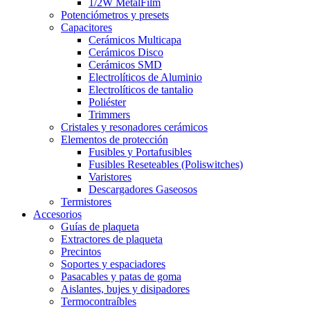
1/2W MetalFilm
Potenciómetros y presets
Capacitores
Cerámicos Multicapa
Cerámicos Disco
Cerámicos SMD
Electrolíticos de Aluminio
Electrolíticos de tantalio
Poliéster
Trimmers
Cristales y resonadores cerámicos
Elementos de protección
Fusibles y Portafusibles
Fusibles Reseteables (Poliswitches)
Varistores
Descargadores Gaseosos
Termistores
Accesorios
Guías de plaqueta
Extractores de plaqueta
Precintos
Soportes y espaciadores
Pasacables y patas de goma
Aislantes, bujes y disipadores
Termocontraíbles