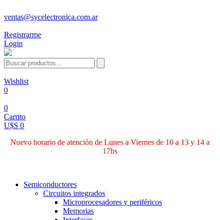
ventas@sycelectronica.com.ar
Registrarme
Login
Wishlist
0
0
Carrito
U$S 0
Nuevo horario de atención de Lunes a Viernes de 10 a 13 y 14 a
17hs
Categorías
Semiconductores
Circuitos integrados
Microprocesadores y periféricos
Memorias
Interfaces