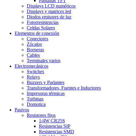
Pantallas TFT
Displays LCD numéricos
Displays y matrices led
Diodos emisores de luz
Fotorresistencias
Celdas Solares
Elementos de conexión
Conectores
Zócalos
Borneras
Cables
Terminales varios
Electromecánicos
Switches
Relays
Buzzers y Parlantes
Transformadores, Fuentes e Inductores
Impresoras térmicas
Turbinas
Domotica
Pasivos
Resistores fijos
1/4W CR25S
Resistencias SIP
Resistencias SMD