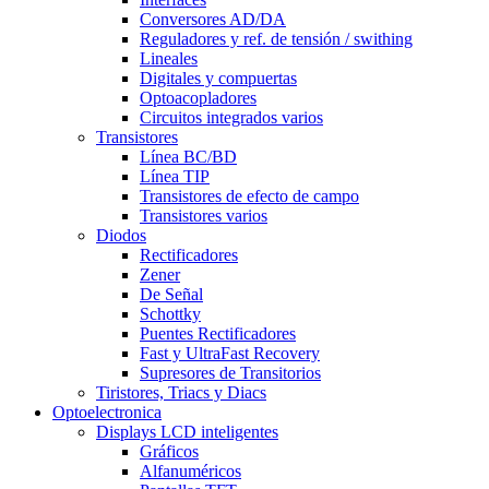
Conversores AD/DA
Reguladores y ref. de tensión / swithing
Lineales
Digitales y compuertas
Optoacopladores
Circuitos integrados varios
Transistores
Línea BC/BD
Línea TIP
Transistores de efecto de campo
Transistores varios
Diodos
Rectificadores
Zener
De Señal
Schottky
Puentes Rectificadores
Fast y UltraFast Recovery
Supresores de Transitorios
Tiristores, Triacs y Diacs
Optoelectronica
Displays LCD inteligentes
Gráficos
Alfanuméricos