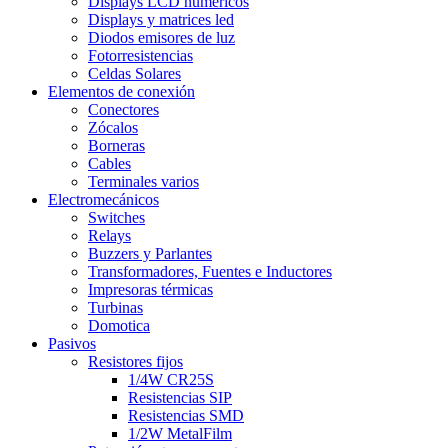
Displays LCD numéricos
Displays y matrices led
Diodos emisores de luz
Fotorresistencias
Celdas Solares
Elementos de conexión
Conectores
Zócalos
Borneras
Cables
Terminales varios
Electromecánicos
Switches
Relays
Buzzers y Parlantes
Transformadores, Fuentes e Inductores
Impresoras térmicas
Turbinas
Domotica
Pasivos
Resistores fijos
1/4W CR25S
Resistencias SIP
Resistencias SMD
1/2W MetalFilm