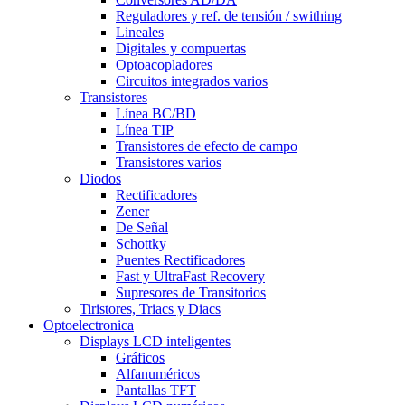
Reguladores y ref. de tensión / swithing
Lineales
Digitales y compuertas
Optoacopladores
Circuitos integrados varios
Transistores
Línea BC/BD
Línea TIP
Transistores de efecto de campo
Transistores varios
Diodos
Rectificadores
Zener
De Señal
Schottky
Puentes Rectificadores
Fast y UltraFast Recovery
Supresores de Transitorios
Tiristores, Triacs y Diacs
Optoelectronica
Displays LCD inteligentes
Gráficos
Alfanuméricos
Pantallas TFT