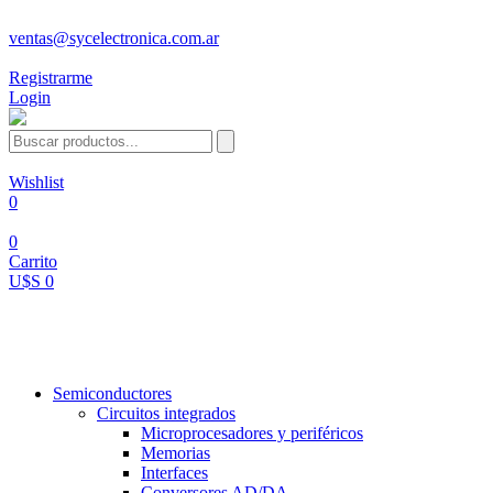
ventas@sycelectronica.com.ar
Registrarme
Login
Wishlist
0
0
Carrito
U$S 0
Categorías
Semiconductores
Circuitos integrados
Microprocesadores y periféricos
Memorias
Interfaces
Conversores AD/DA