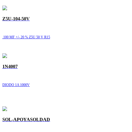
Z5U-104-50V
.100 MF +/- 20 % Z5U 50 V R15
1N4007
DIODO 1A 1000V
SOL-APOYASOLDAD