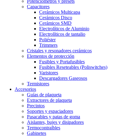
Potenciómetros y presets
Capacitores
Cerámicos Multicapa
Cerámicos Disco
Cerámicos SMD
Electrolíticos de Aluminio
Electrolíticos de tantalio
Poliéster
Trimmers
Cristales y resonadores cerámicos
Elementos de protección
Fusibles y Portafusibles
Fusibles Reseteables (Poliswitches)
Varistores
Descargadores Gaseosos
Termistores
Accesorios
Guías de plaqueta
Extractores de plaqueta
Precintos
Soportes y espaciadores
Pasacables y patas de goma
Aislantes, bujes y disipadores
Termocontraíbles
Gabinetes