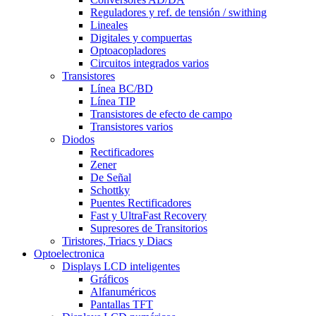
Reguladores y ref. de tensión / swithing
Lineales
Digitales y compuertas
Optoacopladores
Circuitos integrados varios
Transistores
Línea BC/BD
Línea TIP
Transistores de efecto de campo
Transistores varios
Diodos
Rectificadores
Zener
De Señal
Schottky
Puentes Rectificadores
Fast y UltraFast Recovery
Supresores de Transitorios
Tiristores, Triacs y Diacs
Optoelectronica
Displays LCD inteligentes
Gráficos
Alfanuméricos
Pantallas TFT