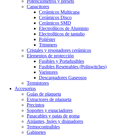
Potenciómetros y presets
Capacitores
Cerámicos Multicapa
Cerámicos Disco
Cerámicos SMD
Electrolíticos de Aluminio
Electrolíticos de tantalio
Poliéster
Trimmers
Cristales y resonadores cerámicos
Elementos de protección
Fusibles y Portafusibles
Fusibles Reseteables (Poliswitches)
Varistores
Descargadores Gaseosos
Termistores
Accesorios
Guías de plaqueta
Extractores de plaqueta
Precintos
Soportes y espaciadores
Pasacables y patas de goma
Aislantes, bujes y disipadores
Termocontraíbles
Gabinetes