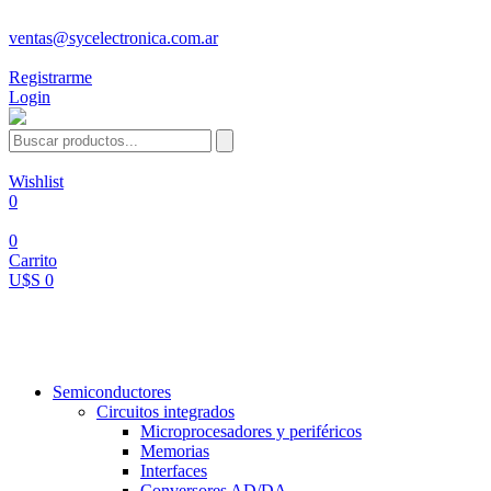
ventas@sycelectronica.com.ar
Registrarme
Login
Wishlist
0
0
Carrito
U$S 0
Categorías
Semiconductores
Circuitos integrados
Microprocesadores y periféricos
Memorias
Interfaces
Conversores AD/DA