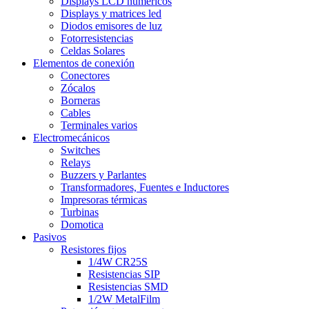
Displays LCD numéricos
Displays y matrices led
Diodos emisores de luz
Fotorresistencias
Celdas Solares
Elementos de conexión
Conectores
Zócalos
Borneras
Cables
Terminales varios
Electromecánicos
Switches
Relays
Buzzers y Parlantes
Transformadores, Fuentes e Inductores
Impresoras térmicas
Turbinas
Domotica
Pasivos
Resistores fijos
1/4W CR25S
Resistencias SIP
Resistencias SMD
1/2W MetalFilm