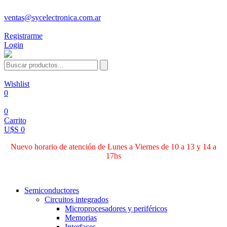
ventas@sycelectronica.com.ar
Registrarme
Login
Wishlist
0
0
Carrito
U$S 0
Nuevo horario de atención de Lunes a Viernes de 10 a 13 y 14 a
17hs
Categorías
Semiconductores
Circuitos integrados
Microprocesadores y periféricos
Memorias
Interfaces