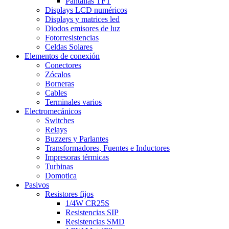
Pantallas TFT
Displays LCD numéricos
Displays y matrices led
Diodos emisores de luz
Fotorresistencias
Celdas Solares
Elementos de conexión
Conectores
Zócalos
Borneras
Cables
Terminales varios
Electromecánicos
Switches
Relays
Buzzers y Parlantes
Transformadores, Fuentes e Inductores
Impresoras térmicas
Turbinas
Domotica
Pasivos
Resistores fijos
1/4W CR25S
Resistencias SIP
Resistencias SMD