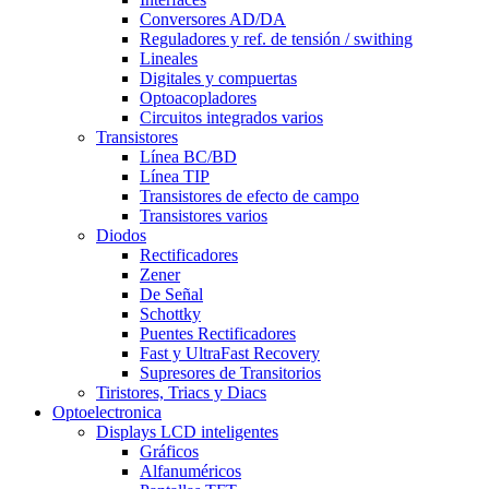
Conversores AD/DA
Reguladores y ref. de tensión / swithing
Lineales
Digitales y compuertas
Optoacopladores
Circuitos integrados varios
Transistores
Línea BC/BD
Línea TIP
Transistores de efecto de campo
Transistores varios
Diodos
Rectificadores
Zener
De Señal
Schottky
Puentes Rectificadores
Fast y UltraFast Recovery
Supresores de Transitorios
Tiristores, Triacs y Diacs
Optoelectronica
Displays LCD inteligentes
Gráficos
Alfanuméricos