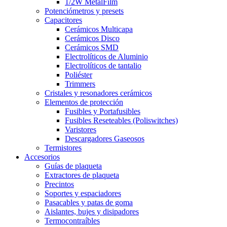
1/2W MetalFilm
Potenciómetros y presets
Capacitores
Cerámicos Multicapa
Cerámicos Disco
Cerámicos SMD
Electrolíticos de Aluminio
Electrolíticos de tantalio
Poliéster
Trimmers
Cristales y resonadores cerámicos
Elementos de protección
Fusibles y Portafusibles
Fusibles Reseteables (Poliswitches)
Varistores
Descargadores Gaseosos
Termistores
Accesorios
Guías de plaqueta
Extractores de plaqueta
Precintos
Soportes y espaciadores
Pasacables y patas de goma
Aislantes, bujes y disipadores
Termocontraíbles