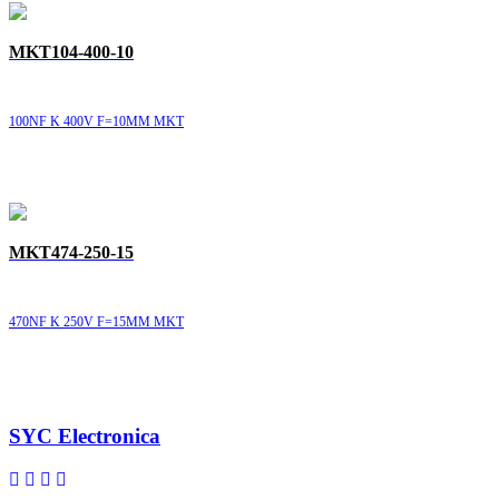
MKT104-400-10
100NF K 400V F=10MM MKT
MKT474-250-15
470NF K 250V F=15MM MKT
SYC Electronica