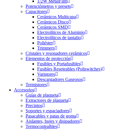
1/2W MetalFilm
Potenciómetros y presets
Capacitores
Cerámicos Multicapa
Cerámicos Disco
Cerámicos SMD
Electrolíticos de Aluminio
Electrolíticos de tantalio
Poliéster
Trimmers
Cristales y resonadores cerámicos
Elementos de protección
Fusibles y Portafusibles
Fusibles Reseteables (Poliswitches)
Varistores
Descargadores Gaseosos
Termistores
Accesorios
Guías de plaqueta
Extractores de plaqueta
Precintos
Soportes y espaciadores
Pasacables y patas de goma
Aislantes, bujes y disipadores
Termocontraíbles