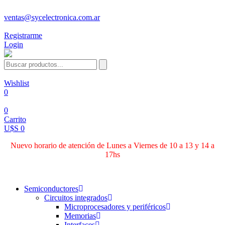
ventas@sycelectronica.com.ar
Registrarme
Login
Wishlist
0
0
Carrito
U$S 0
Nuevo horario de atención de Lunes a Viernes de 10 a 13 y 14 a
17hs
Categorías
Semiconductores
Circuitos integrados
Microprocesadores y periféricos
Memorias
Interfaces