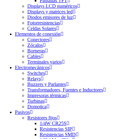
Pantallas TFT
Displays LCD numéricos
Displays y matrices led
Diodos emisores de luz
Fotorresistencias
Celdas Solares
Elementos de conexión
Conectores
Zócalos
Borneras
Cables
Terminales varios
Electromecánicos
Switches
Relays
Buzzers y Parlantes
Transformadores, Fuentes e Inductores
Impresoras térmicas
Turbinas
Domotica
Pasivos
Resistores fijos
1/4W CR25S
Resistencias SIP
Resistencias SMD