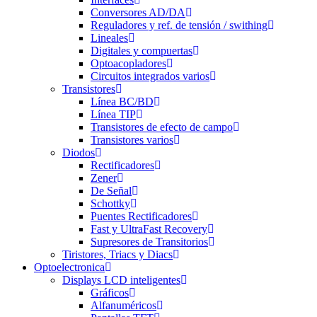
Conversores AD/DA
Reguladores y ref. de tensión / swithing
Lineales
Digitales y compuertas
Optoacopladores
Circuitos integrados varios
Transistores
Línea BC/BD
Línea TIP
Transistores de efecto de campo
Transistores varios
Diodos
Rectificadores
Zener
De Señal
Schottky
Puentes Rectificadores
Fast y UltraFast Recovery
Supresores de Transitorios
Tiristores, Triacs y Diacs
Optoelectronica
Displays LCD inteligentes
Gráficos
Alfanuméricos