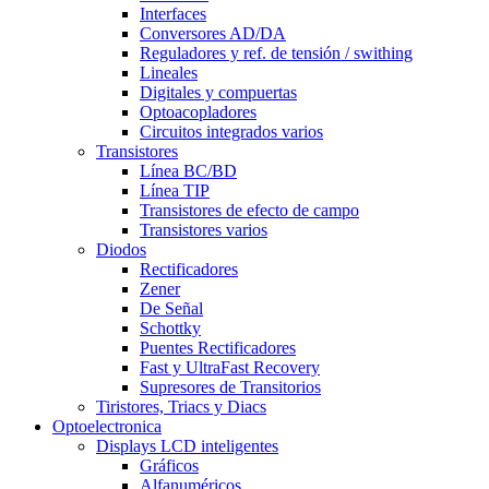
Interfaces
Conversores AD/DA
Reguladores y ref. de tensión / swithing
Lineales
Digitales y compuertas
Optoacopladores
Circuitos integrados varios
Transistores
Línea BC/BD
Línea TIP
Transistores de efecto de campo
Transistores varios
Diodos
Rectificadores
Zener
De Señal
Schottky
Puentes Rectificadores
Fast y UltraFast Recovery
Supresores de Transitorios
Tiristores, Triacs y Diacs
Optoelectronica
Displays LCD inteligentes
Gráficos
Alfanuméricos