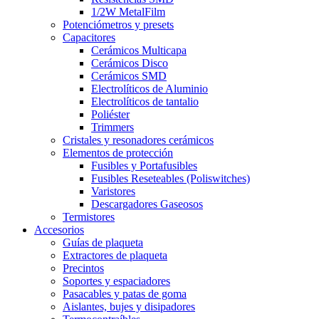
1/2W MetalFilm
Potenciómetros y presets
Capacitores
Cerámicos Multicapa
Cerámicos Disco
Cerámicos SMD
Electrolíticos de Aluminio
Electrolíticos de tantalio
Poliéster
Trimmers
Cristales y resonadores cerámicos
Elementos de protección
Fusibles y Portafusibles
Fusibles Reseteables (Poliswitches)
Varistores
Descargadores Gaseosos
Termistores
Accesorios
Guías de plaqueta
Extractores de plaqueta
Precintos
Soportes y espaciadores
Pasacables y patas de goma
Aislantes, bujes y disipadores