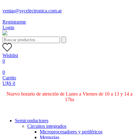
ventas@sycelectronica.com.ar
Registrarme
Login
Wishlist
0
0
Carrito
U$S 0
Nuevo horario de atención de Lunes a Viernes de 10 a 13 y 14 a
17hs
Categorías
Semiconductores
Circuitos integrados
Microprocesadores y periféricos
Memorias