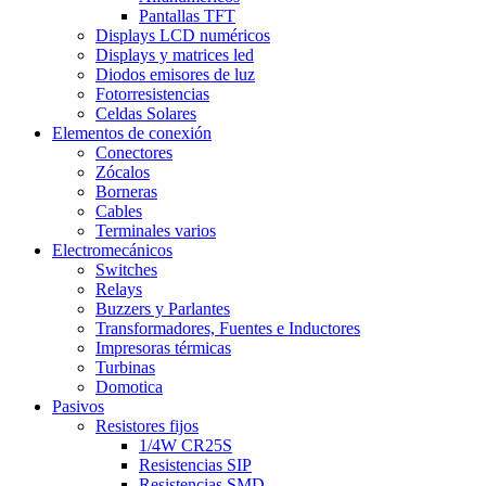
Pantallas TFT
Displays LCD numéricos
Displays y matrices led
Diodos emisores de luz
Fotorresistencias
Celdas Solares
Elementos de conexión
Conectores
Zócalos
Borneras
Cables
Terminales varios
Electromecánicos
Switches
Relays
Buzzers y Parlantes
Transformadores, Fuentes e Inductores
Impresoras térmicas
Turbinas
Domotica
Pasivos
Resistores fijos
1/4W CR25S
Resistencias SIP
Resistencias SMD