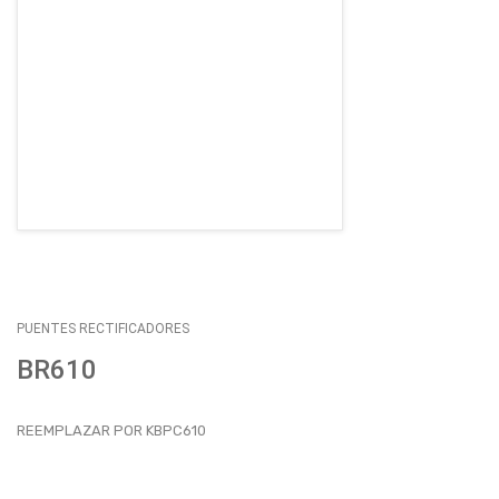
EMPLEOS
ENVÍOS
CONTACTO
ventas@sycelectronica.com.ar
PUENTES RECTIFICADORES
BR610
REEMPLAZAR POR KBPC610