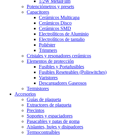
1/2W MetalFilm
Potenciómetros y presets
Capacitores
Cerámicos Multicapa
Cerámicos Disco
Cerámicos SMD
Electrolíticos de Aluminio
Electrolíticos de tantalio
Poliéster
Trimmers
Cristales y resonadores cerámicos
Elementos de protección
Fusibles y Portafusibles
Fusibles Reseteables (Poliswitches)
Varistores
Descargadores Gaseosos
Termistores
Accesorios
Guías de plaqueta
Extractores de plaqueta
Precintos
Soportes y espaciadores
Pasacables y patas de goma
Aislantes, bujes y disipadores
Termocontraíbles