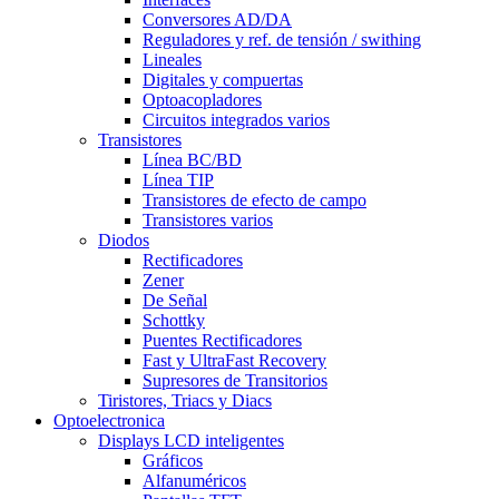
Conversores AD/DA
Reguladores y ref. de tensión / swithing
Lineales
Digitales y compuertas
Optoacopladores
Circuitos integrados varios
Transistores
Línea BC/BD
Línea TIP
Transistores de efecto de campo
Transistores varios
Diodos
Rectificadores
Zener
De Señal
Schottky
Puentes Rectificadores
Fast y UltraFast Recovery
Supresores de Transitorios
Tiristores, Triacs y Diacs
Optoelectronica
Displays LCD inteligentes
Gráficos
Alfanuméricos