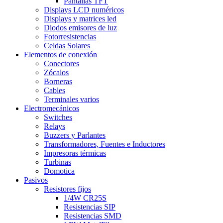
Pantallas TFT
Displays LCD numéricos
Displays y matrices led
Diodos emisores de luz
Fotorresistencias
Celdas Solares
Elementos de conexión
Conectores
Zócalos
Borneras
Cables
Terminales varios
Electromecánicos
Switches
Relays
Buzzers y Parlantes
Transformadores, Fuentes e Inductores
Impresoras térmicas
Turbinas
Domotica
Pasivos
Resistores fijos
1/4W CR25S
Resistencias SIP
Resistencias SMD