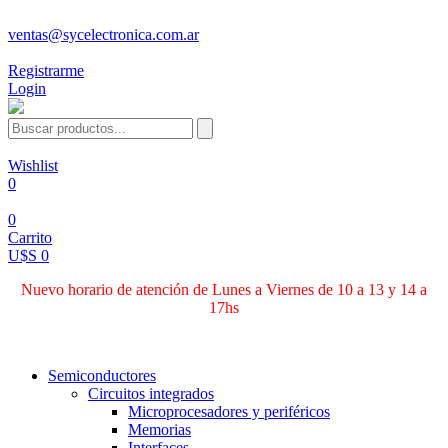
ventas@sycelectronica.com.ar
Registrarme
Login
Wishlist
0
0
Carrito
U$S 0
Nuevo horario de atención de Lunes a Viernes de 10 a 13 y 14 a
17hs
Categorías
Semiconductores
Circuitos integrados
Microprocesadores y periféricos
Memorias
Interfaces