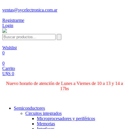
ventas@sycelectronica.com.ar
Registrarme
Login
Wishlist
0
0
Carrito
U$S 0
Nuevo horario de atención de Lunes a Viernes de 10 a 13 y 14 a
17hs
Categorías
Semiconductores
Circuitos integrados
Microprocesadores y periféricos
Memorias
Interfaces