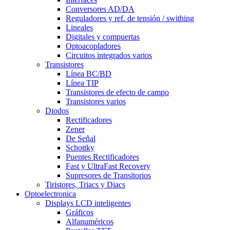
Conversores AD/DA
Reguladores y ref. de tensión / swithing
Lineales
Digitales y compuertas
Optoacopladores
Circuitos integrados varios
Transistores
Línea BC/BD
Línea TIP
Transistores de efecto de campo
Transistores varios
Diodos
Rectificadores
Zener
De Señal
Schottky
Puentes Rectificadores
Fast y UltraFast Recovery
Supresores de Transitorios
Tiristores, Triacs y Diacs
Optoelectronica
Displays LCD inteligentes
Gráficos
Alfanuméricos