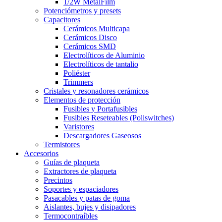
1/2W MetalFilm
Potenciómetros y presets
Capacitores
Cerámicos Multicapa
Cerámicos Disco
Cerámicos SMD
Electrolíticos de Aluminio
Electrolíticos de tantalio
Poliéster
Trimmers
Cristales y resonadores cerámicos
Elementos de protección
Fusibles y Portafusibles
Fusibles Reseteables (Poliswitches)
Varistores
Descargadores Gaseosos
Termistores
Accesorios
Guías de plaqueta
Extractores de plaqueta
Precintos
Soportes y espaciadores
Pasacables y patas de goma
Aislantes, bujes y disipadores
Termocontraíbles