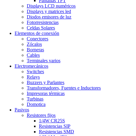
Pantallas TFT
Displays LCD numéricos
Displays y matrices led
Diodos emisores de luz
Fotorresistencias
Celdas Solares
Elementos de conexión
Conectores
Zócalos
Borneras
Cables
Terminales varios
Electromecánicos
Switches
Relays
Buzzers y Parlantes
Transformadores, Fuentes e Inductores
Impresoras térmicas
Turbinas
Domotica
Pasivos
Resistores fijos
1/4W CR25S
Resistencias SIP
Resistencias SMD