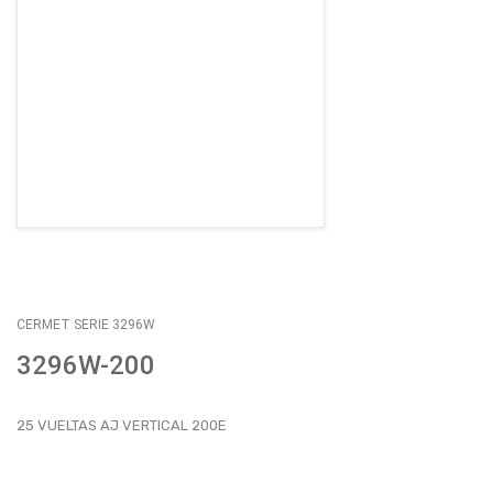
EMPLEOS
ENVÍOS
CONTACTO
ventas@sycelectronica.com.ar
CERMET SERIE 3296W
3296W-200
25 VUELTAS AJ VERTICAL 200E