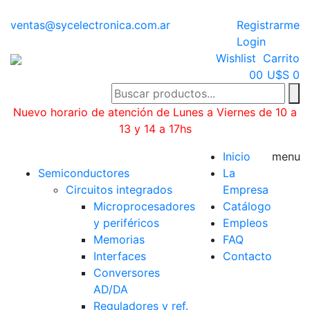
ventas@sycelectronica.com.ar
Registrarme
Login
Wishlist
Carrito
0
0
U$S 0
Nuevo horario de atención de Lunes a Viernes de 10 a
13 y 14 a 17hs
Categorías
Inicio
menu
Semiconductores
La
Circuitos integrados
Empresa
Microprocesadores
Catálogo
y periféricos
Empleos
Memorias
FAQ
Interfaces
Contacto
Conversores
AD/DA
Reguladores y ref.