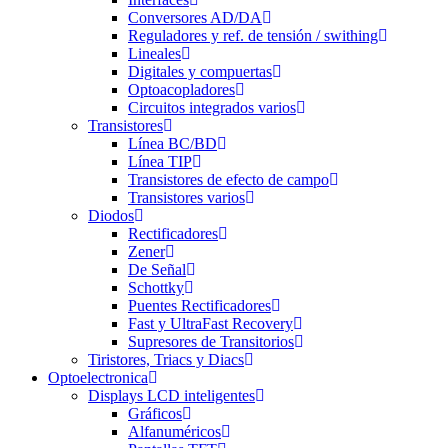
Conversores AD/DA
Reguladores y ref. de tensión / swithing
Lineales
Digitales y compuertas
Optoacopladores
Circuitos integrados varios
Transistores
Línea BC/BD
Línea TIP
Transistores de efecto de campo
Transistores varios
Diodos
Rectificadores
Zener
De Señal
Schottky
Puentes Rectificadores
Fast y UltraFast Recovery
Supresores de Transitorios
Tiristores, Triacs y Diacs
Optoelectronica
Displays LCD inteligentes
Gráficos
Alfanuméricos