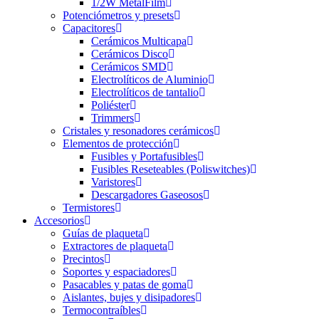
1/2W MetalFilm
Potenciómetros y presets
Capacitores
Cerámicos Multicapa
Cerámicos Disco
Cerámicos SMD
Electrolíticos de Aluminio
Electrolíticos de tantalio
Poliéster
Trimmers
Cristales y resonadores cerámicos
Elementos de protección
Fusibles y Portafusibles
Fusibles Reseteables (Poliswitches)
Varistores
Descargadores Gaseosos
Termistores
Accesorios
Guías de plaqueta
Extractores de plaqueta
Precintos
Soportes y espaciadores
Pasacables y patas de goma
Aislantes, bujes y disipadores
Termocontraíbles