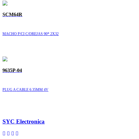
SCM64R
MACHO P/CI C/OREJAS 90* 2X32
9635P-04
PLUG A CABLE 6.35MM 4V
SYC Electronica