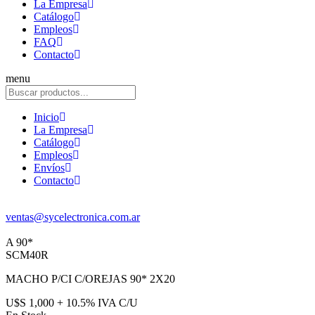
La Empresa
Catálogo
Empleos
FAQ
Contacto
menu
Inicio
La Empresa
Catálogo
Empleos
Envíos
Contacto
ventas@sycelectronica.com.ar
A 90*
SCM40R
MACHO P/CI C/OREJAS 90* 2X20
U$S 1,000 + 10.5% IVA C/U