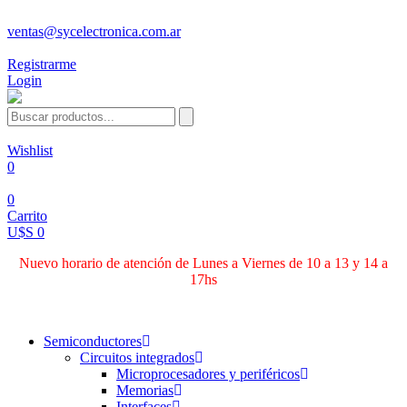
ventas@sycelectronica.com.ar
Registrarme
Login
Wishlist
0
0
Carrito
U$S 0
Nuevo horario de atención de Lunes a Viernes de 10 a 13 y 14 a
17hs
Categorías
Semiconductores
Circuitos integrados
Microprocesadores y periféricos
Memorias
Interfaces