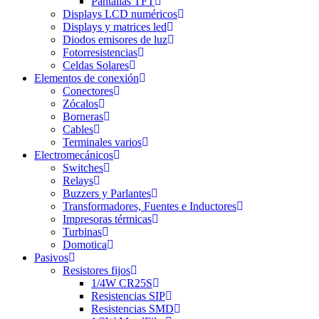
Pantallas TFT
Displays LCD numéricos
Displays y matrices led
Diodos emisores de luz
Fotorresistencias
Celdas Solares
Elementos de conexión
Conectores
Zócalos
Borneras
Cables
Terminales varios
Electromecánicos
Switches
Relays
Buzzers y Parlantes
Transformadores, Fuentes e Inductores
Impresoras térmicas
Turbinas
Domotica
Pasivos
Resistores fijos
1/4W CR25S
Resistencias SIP
Resistencias SMD