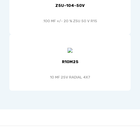
Z5U-104-50V
.100 MF +/- 20 % Z5U 50 V R15
R10M25
10 MF 25V RADIAL 4X7