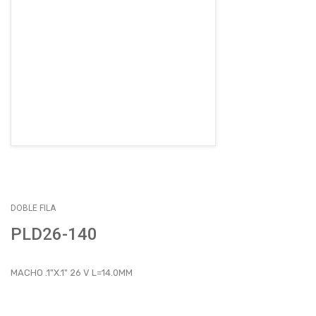
EMPLEOS
ENVÍOS
CONTACTO
ventas@sycelectronica.com.ar
DOBLE FILA
PLD26-140
MACHO .1"X.1" 26 V L=14.0MM