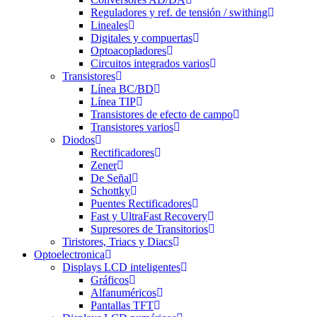
Reguladores y ref. de tensión / swithing
Lineales
Digitales y compuertas
Optoacopladores
Circuitos integrados varios
Transistores
Línea BC/BD
Línea TIP
Transistores de efecto de campo
Transistores varios
Diodos
Rectificadores
Zener
De Señal
Schottky
Puentes Rectificadores
Fast y UltraFast Recovery
Supresores de Transitorios
Tiristores, Triacs y Diacs
Optoelectronica
Displays LCD inteligentes
Gráficos
Alfanuméricos
Pantallas TFT