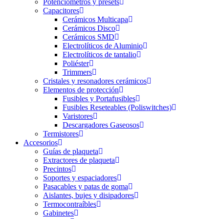
Potenciómetros y presets
Capacitores
Cerámicos Multicapa
Cerámicos Disco
Cerámicos SMD
Electrolíticos de Aluminio
Electrolíticos de tantalio
Poliéster
Trimmers
Cristales y resonadores cerámicos
Elementos de protección
Fusibles y Portafusibles
Fusibles Reseteables (Poliswitches)
Varistores
Descargadores Gaseosos
Termistores
Accesorios
Guías de plaqueta
Extractores de plaqueta
Precintos
Soportes y espaciadores
Pasacables y patas de goma
Aislantes, bujes y disipadores
Termocontraíbles
Gabinetes