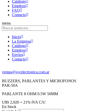
Catálogo
Empleos
FAQ
Contacto
menu
Inicio
La Empresa
Catálogo
Empleos
Envíos
Contacto
ventas@sycelectronica.com.ar
BUZZERS, PARLANTES Y MICROFONOS
PAR-50A
PARLANTE 8 OHM 0.5W 50MM
U$S 2,920 + 21% IVA C/U
En Stock