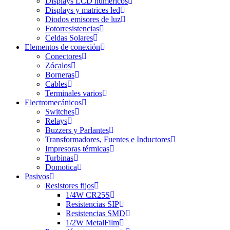
Displays LCD numéricos
Displays y matrices led
Diodos emisores de luz
Fotorresistencias
Celdas Solares
Elementos de conexión
Conectores
Zócalos
Borneras
Cables
Terminales varios
Electromecánicos
Switches
Relays
Buzzers y Parlantes
Transformadores, Fuentes e Inductores
Impresoras térmicas
Turbinas
Domotica
Pasivos
Resistores fijos
1/4W CR25S
Resistencias SIP
Resistencias SMD
1/2W MetalFilm