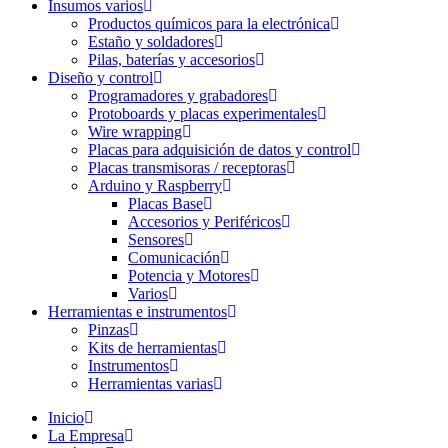
Insumos varios
Productos químicos para la electrónica
Estaño y soldadores
Pilas, baterías y accesorios
Diseño y control
Programadores y grabadores
Protoboards y placas experimentales
Wire wrapping
Placas para adquisición de datos y control
Placas transmisoras / receptoras
Arduino y Raspberry
Placas Base
Accesorios y Periféricos
Sensores
Comunicación
Potencia y Motores
Varios
Herramientas e instrumentos
Pinzas
Kits de herramientas
Instrumentos
Herramientas varias
Inicio
La Empresa