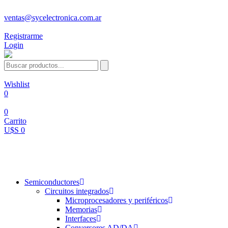
ventas@sycelectronica.com.ar
Registrarme
Login
Wishlist
0
0
Carrito
U$S 0
Categorías
Semiconductores
Circuitos integrados
Microprocesadores y periféricos
Memorias
Interfaces
Conversores AD/DA